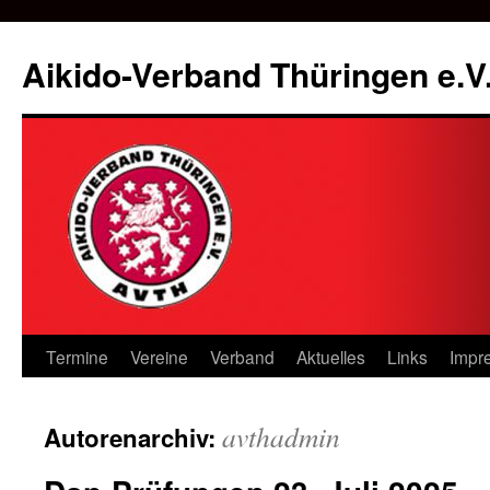
Zum
Inhalt
Aikido-Verband Thüringen e.V
springen
Termine
Vereine
Verband
Aktuelles
Links
Impr
avthadmin
Autorenarchiv: