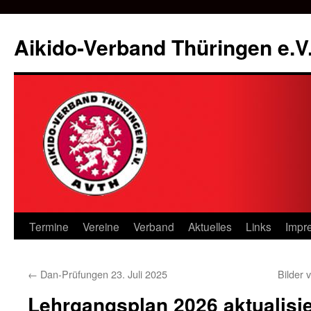
Zum
Inhalt
Aikido-Verband Thüringen e.V
springen
Termine
Vereine
Verband
Aktuelles
Links
Impr
←
Dan-Prüfungen 23. Juli 2025
Bilder
Lehrgangsplan 2026 aktualisie